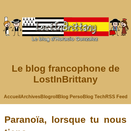
Le blog francophone de
LostInBrittany
Accueil
Archives
Blogroll
Blog Perso
Blog Tech
RSS Feed
Paranoïa, lorsque tu nous