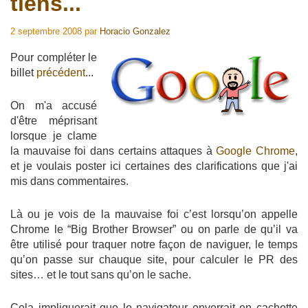
tiens...
2 septembre 2008
par
Horacio Gonzalez
Pour compléter le
billet
précédent
...
On m'a accusé
d'être méprisant
lorsque je clame
la mauvaise foi dans certains attaques à
Google Chrome
,
et je voulais poster ici certaines des clarifications que j'ai
mis dans commentaires.
Là ou je vois de la mauvaise foi c’est lorsqu’on appelle
Chrome le “Big Brother Browser” ou on parle de qu’il va
être utilisé pour traquer notre façon de naviguer, le temps
qu’on passe sur chauque site, pour calculer le PR des
sites… et le tout sans qu’on le sache.
Cela impliquerait que le navigateur enverrait en cachette