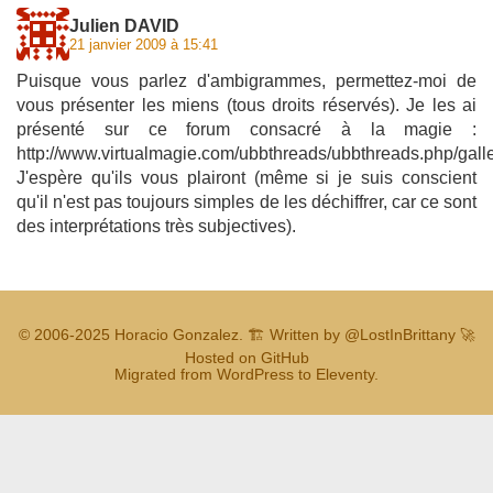
Julien DAVID
21 janvier 2009 à 15:41
Puisque vous parlez d'ambigrammes, permettez-moi de
vous présenter les miens (tous droits réservés). Je les ai
présenté sur ce forum consacré à la magie :
http://www.virtualmagie.com/ubbthreads/ubbthreads.php/g
J'espère qu'ils vous plairont (même si je suis conscient
qu'il n'est pas toujours simples de les déchiffrer, car ce sont
des interprétations très subjectives).
© 2006-2025
Horacio Gonzalez
.
🏗️ Written by
@LostInBrittany
🚀
Hosted on GitHub
Migrated from WordPress to Eleventy.