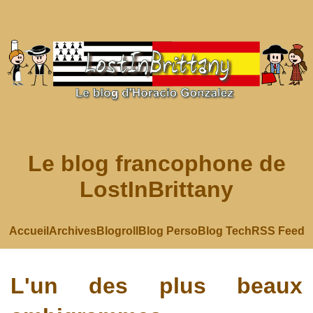
Le blog francophone de
LostInBrittany
Accueil
Archives
Blogroll
Blog Perso
Blog Tech
RSS Feed
L'un des plus beaux