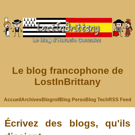
Le blog francophone de
LostInBrittany
Accueil
Archives
Blogroll
Blog Perso
Blog Tech
RSS Feed
Écrivez des blogs, qu'ils