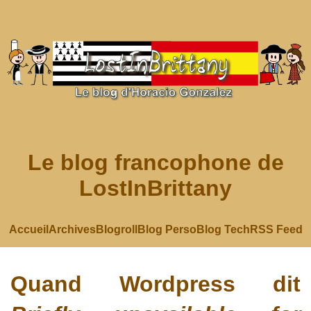
Le blog francophone de
LostInBrittany
Accueil
Archives
Blogroll
Blog Perso
Blog Tech
RSS Feed
Quand Wordpress dit