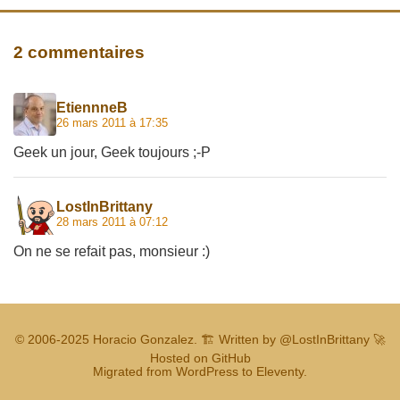
2 commentaires
EtiennneB
26 mars 2011 à 17:35
Geek un jour, Geek toujours ;-P
LostInBrittany
28 mars 2011 à 07:12
On ne se refait pas, monsieur :)
© 2006-2025
Horacio Gonzalez
.
🏗️ Written by
@LostInBrittany
🚀
Hosted on GitHub
Migrated from WordPress to Eleventy.