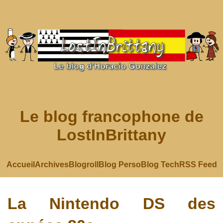
Le blog francophone de
LostInBrittany
Accueil
Archives
Blogroll
Blog Perso
Blog Tech
RSS Feed
La Nintendo DS des