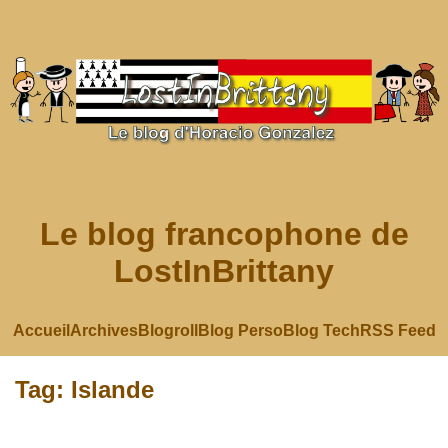
Le blog francophone de
LostInBrittany
Accueil
Archives
Blogroll
Blog Perso
Blog Tech
RSS Feed
Tag: Islande